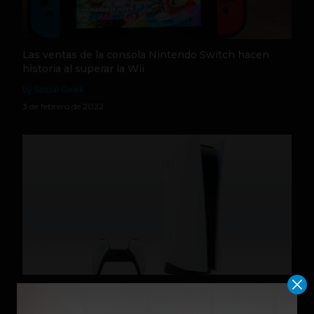
Las ventas de la consola Nintendo Switch hacen
historia al superar la Wii
by Social Geek
3 de febrero de 2022
PS5: Sony ha vendido más de 10 millones de
consolas en todo el mundo