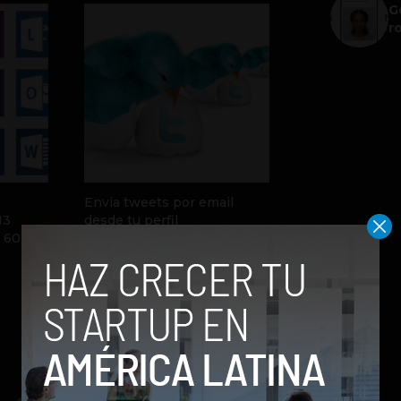
G
r
Envia tweets por email
13
desde tu perfil
r 60
by Social Geek
16 de noviembre de 2012