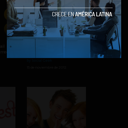
ail
Buscando trabajo en las
orreo
redes sociales
by Social Geek
15 de noviembre de 2012