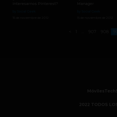
interesarnos Pinterest?
Manager
by Social Geek
by Social Geek
15 de noviembre de 2012
15 de noviembre de 2012
<
1
…
907
908
9
Móviles
Tech
2022 TODOS LO