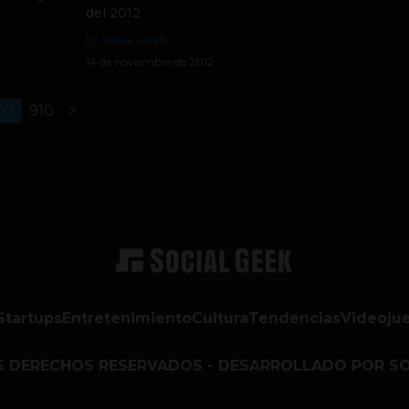
del 2012
by Social Geek
14 de noviembre de 2012
09
910
>
Startups
Entretenimiento
Cultura
Tendencias
Videoju
S DERECHOS RESERVADOS - DESARROLLADO POR SO