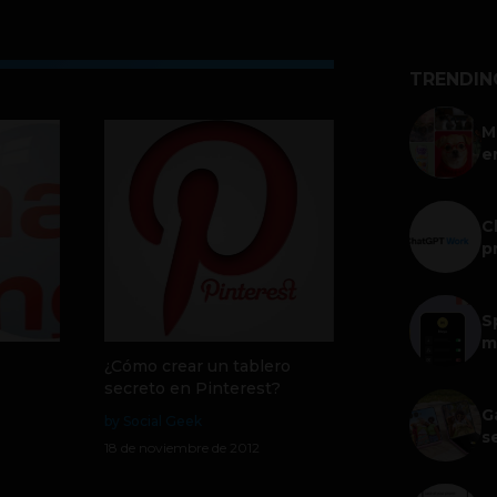
TRENDIN
M
e
C
p
S
m
¿Cómo crear un tablero
secreto en Pinterest?
G
by Social Geek
s
18 de noviembre de 2012