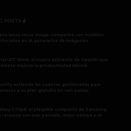
G POSTS
eta lanza Muse Image: competirá con modelos
nfocados en IA generativa de imágenes
hatGPT Work: el nuevo asistente de OpenAI que
romete mejorar la productividad laboral
potify extiende las cuentas gestionadas para
enores a su plan gratuito en seis países
alaxy Z Flip8: el plegable compacto de Samsung
e renueva con más pantalla, mejor cámara e IA