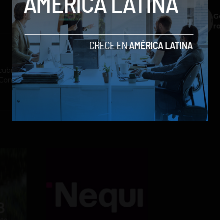
G
r
ubrimiento a la industria tecnológica y el
st Company México, Entrepreneur Magazine