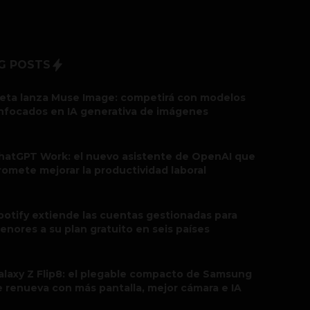
G POSTS
eta lanza Muse Image: competirá con modelos
nfocados en IA generativa de imágenes
hatGPT Work: el nuevo asistente de OpenAI que
romete mejorar la productividad laboral
potify extiende las cuentas gestionadas para
enores a su plan gratuito en seis países
alaxy Z Flip8: el plegable compacto de Samsung
e renueva con más pantalla, mejor cámara e IA