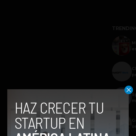
TRENDIN
M
e
C
p
S
m
G
s