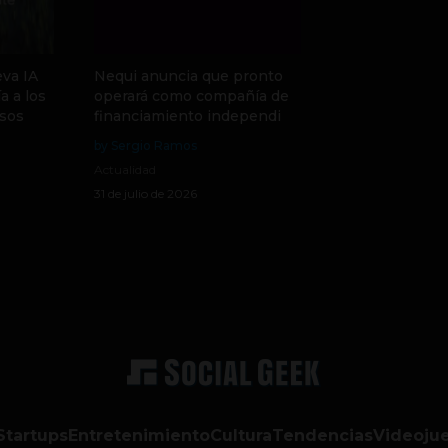
va IA
Nequi anuncia que pronto
a a los
operará como compañía de
sos
financiamiento independi
by Sergio Ramos
Actualidad
31 de julio de 2026
Startups
Entretenimiento
Cultura
Tendencias
Videoju