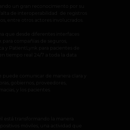
nando un gran reconocimiento por su
 falta de interoperabilidad de registros
os, entre otros actores involucrados.
a que desde diferentes interfaces
nk para compañías de seguros,
a y PatientLynk para pacientes de
n tiempo real 24/7 a toda la data
se puede comunicar de manera clara y
oras, gobiernos, proveedores,
macias, y los pacientes.
il está transformando la manera
sitivos móviles, una actividad que