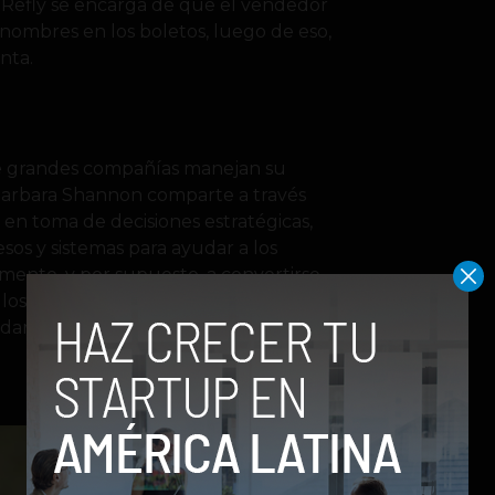
s; Refly se encarga de que el vendedor
 nombres en los boletos, luego de eso,
nta.
e grandes compañías manejan su
? Barbara Shannon comparte a través
en toma de decisiones estratégicas,
esos y sistemas para ayudar a los
amente, y por supuesto, a convertirse
r los conocimientos de grandes
udar a tomar mejores decisiones.