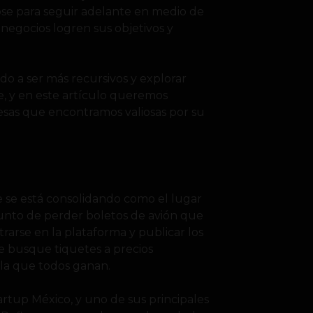
dose para seguir adelante en medio de
 negocios logren sus objetivos y
ado a ser más recursivos y explorar
e, y en este artículo queremos
esas que encontramos valiosas por su
 se está consolidando como el lugar
punto de perder boletos de avión que
arse en la plataforma y publicar los
e busque tiquetes a precios
la que todos ganan.
tup México, y uno de sus principales