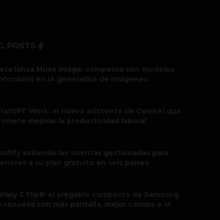
G POSTS
eta lanza Muse Image: competirá con modelos
nfocados en IA generativa de imágenes
hatGPT Work: el nuevo asistente de OpenAI que
romete mejorar la productividad laboral
potify extiende las cuentas gestionadas para
enores a su plan gratuito en seis países
alaxy Z Flip8: el plegable compacto de Samsung
e renueva con más pantalla, mejor cámara e IA