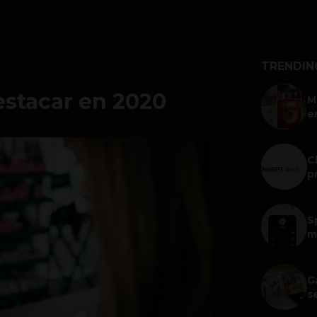
TRENDIN
estacar en 2020
M
e
C
p
S
m
G
s