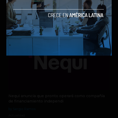
los modelos más poderosos
by Sergio Ramos
Actualidad
5 de agosto de 2026
Nequi anuncia que pronto operará como compañía
de financiamiento independi
by Sergio Ramos
Actualidad