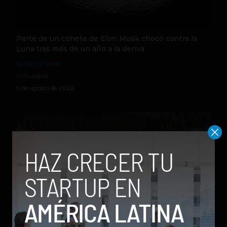
Parte de un cohete de Elon Musk chocó contra la
Luna tras más de un año a la deriva
by Social Geek
Actualidad
6 de agosto de 2026
Qwen 3.8-Max, la nueva IA de Alibaba que desafía a