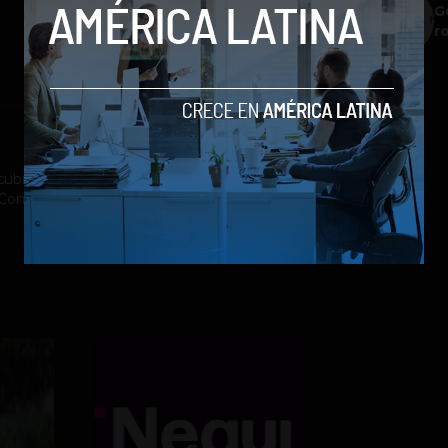
G
r
ubrimiento a la industria tecnológica y el
st Company México, Entrepreneur Magazine