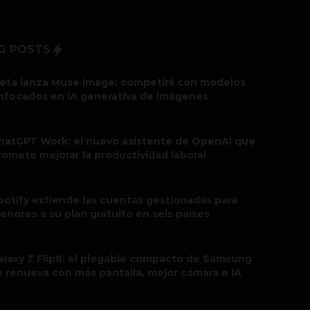
G POSTS
eta lanza Muse Image: competirá con modelos
nfocados en IA generativa de imágenes
hatGPT Work: el nuevo asistente de OpenAI que
romete mejorar la productividad laboral
potify extiende las cuentas gestionadas para
enores a su plan gratuito en seis países
alaxy Z Flip8: el plegable compacto de Samsung
e renueva con más pantalla, mejor cámara e IA