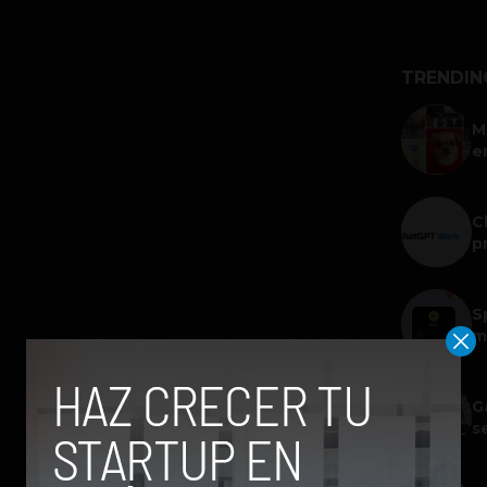
TRENDIN
M
e
C
p
S
m
G
s