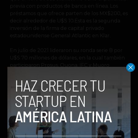
previa con productos de banca en línea. Los
préstamos que ofrece parten de los MX$200, es
decir alrededor de U$S 10.Esta es la segunda
inversión de la firma de capital privado
estadounidense General Atlantic en Klar.
En julio de 2021 lideraron su ronda serie B por
U$S 70 millones de dólares, en la cual también
participaron Prosus, Quona, IFC y Muoro
Capital. Actualmente la empresa tiene una
valorización de U$S 500 millones.
Financiacion
FinTech
inversión
Klar
méxico
startups