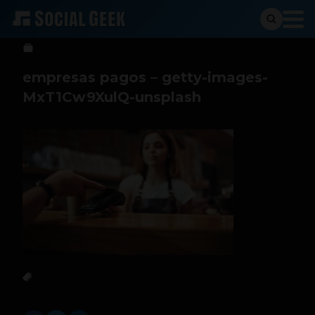
Sergio Ramos
7 de agosto de 2025
empresas pagos – getty-images-
MxT1Cw9XulQ-unsplash