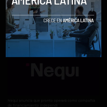
Qwen 3.8-Max, la nueva IA de Alibaba que desafía a
los modelos más poderosos
by Sergio Ramos
Actualidad
5 de agosto de 2026
Nequi anuncia que pronto operará como compañía
de financiamiento independi