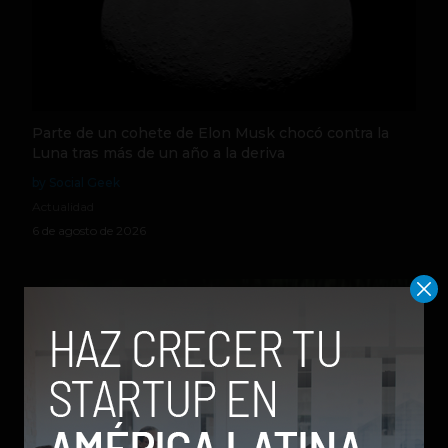
Parte de un cohete de Elon Musk chocó contra la
Luna tras más de un año a la deriva
by Social Geek
Actualidad
6 de agosto de 2026