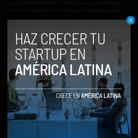
y el crecimiento de 10Pearls, con un enfoque
en la innovación, la cultura y el impacto social.
Crescite
– CEO
Eddie Cullen
Crescite es una empresa liderada por Eddie
Cullen, un experto en blockchain y todo lo que
incluye la próxima era de internet (la Web 3.0).
Su objetivo es crear una red Web 3.0 para
entidades religiosas y proyectos ESG y se
encuentra en plena expansión.
Cullen tiene experiencia como director de
incubadoras en Fordham y aspirante a alcalde
de Nueva York. También fue becario y asesor
religioso de la campaña de Biden a la
presidencia.
Desarrollo
empresas
Latinoamérica
startups