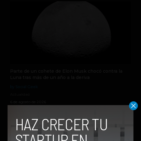
Parte de un cohete de Elon Musk chocó contra la
Luna tras más de un año a la deriva
by Social Geek
Actualidad
6 de agosto de 2026