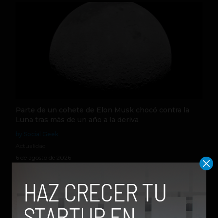
Parte de un cohete de Elon Musk chocó contra la
Luna tras más de un año a la deriva
by Social Geek
Actualidad
6 de agosto de 2026