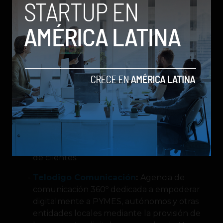
simplificar la gestión de correos,
permitiendo organización, resúmenes,
descripciones, respuestas automáticas,
ayuda en la redacción y gestión inteligente
de archivos adjuntos.
Orange Pages
:
Una herramienta en línea
que facilita la búsqueda y localización de
información detallada sobre negocios en
una zona geográfica específica. Este
recurso incluye datos clave como
ubicación, contacto, productos y servicios
ofrecidos, horario de atención y opiniones
de clientes.
Telodigo Comunicación
:
Agencia de
comunicación 360º dedicada a empoderar
digitalmente a PYMES, autónomos y otras
entidades locales mediante la provisión de