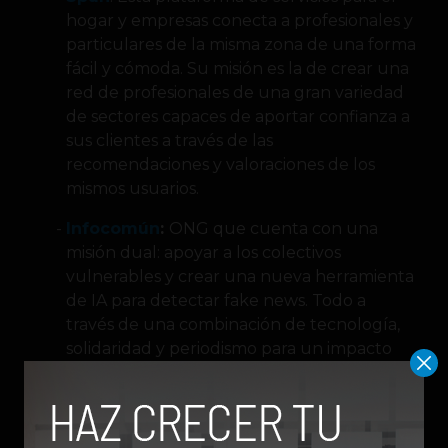
hogar y empresas conecta a profesionales y
particulares de la misma zona de una forma
fácil y cómoda. Su misión es la de crear una
red de profesionales de una gran variedad
de sectores capaces de aportar confianza a
sus clientes a través de las
recomendaciones y valoraciones de los
mismos usuarios.
Infocomún
:
ONG que cuenta con una
misión dual: apoyar a los colectivos
vulnerables y crear una nueva herramienta
de IA para detectar fake news. Todo a
través de una combinación de tecnología,
solidaridad y periodismo para un impacto
social real.
Fluentia
:
Cliente de correo electrónico
potenciado por LLM para automatizar y