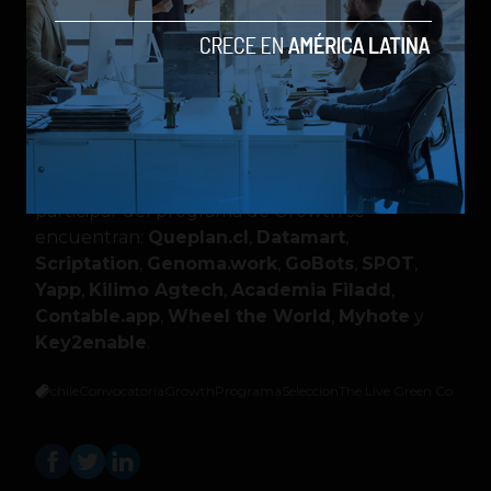
destacan. Las 90 empresas ganadoras podrán
obtener los siguientes beneficios: acceso a
redes corporativas, mentoras, inversionistas e
internacionales para el óptimo desarrollo de sus
negocios, así como softlanding en el país,
además del fondo libre de acciones.
Entre las otras startups seleccionadas para
participar del programa de Growth se
encuentran:
Queplan.cl
,
Datamart
,
Scriptation
,
Genoma.work
,
GoBots
,
SPOT
,
Yapp
,
Kilimo Agtech
,
Academia Filadd
,
Contable.app
,
Wheel the World
,
Myhote
y
Key2enable
.
chile
Convocatoria
Growth
Programa
Seleccion
The Live Green Co