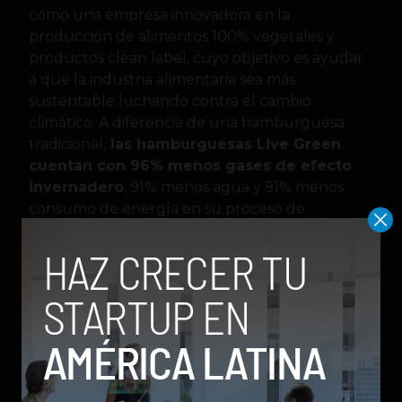
como una empresa innovadora en la
producción de alimentos 100% vegetales y
productos clean label, cuyo objetivo es ayudar
a que la industria alimentaria sea más
sustentable luchando contra el cambio
climático. A diferencia de una hamburguesa
tradicional,
las hamburguesas Live Green
cuentan con 96% menos gases de efecto
invernadero
, 91% menos agua y 91% menos
consumo de energía en su proceso de
fabricación.
En línea con la estrategia de género lanzada
por Corfo el año pasado, el 40% de las startups
seleccionadas en esta nueva generación están
lideradas por mujeres. Entre las industrias
destacadas Servicios financieros (17%); Salud y
Biotecnología (16%); y Ventas (16%) se