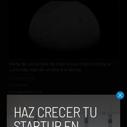
Parte de un cohete de Elon Musk chocó contra la
Luna tras más de un año a la deriva
by Social Geek
Actualidad
6 de agosto de 2026