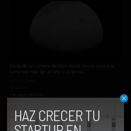
Parte de un cohete de Elon Musk chocó contra la
Luna tras más de un año a la deriva
by Social Geek
Actualidad
6 de agosto de 2026