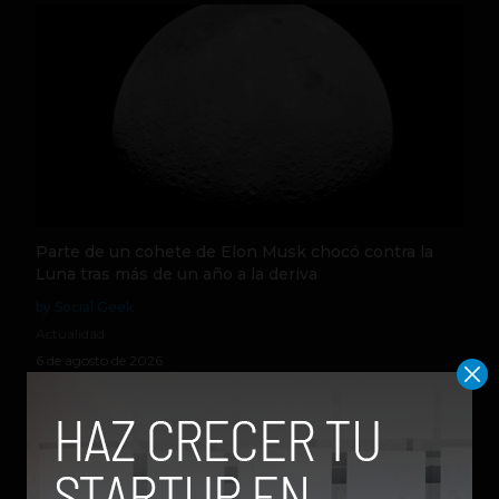
Parte de un cohete de Elon Musk chocó contra la
Luna tras más de un año a la deriva
by Social Geek
Actualidad
6 de agosto de 2026