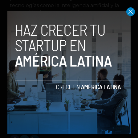
tecnologías como la inteligencia artificial y la
promoción de ecosistemas de pago
diferenciados, que generan valor agregado para
el consumidor final.
UnDosTres espera que con esta inversión y
desarrollo tecnológico pueda continuar con su
consolidación y exposición como “la plataforma
de pagos digitales de consumo y la aceleración
de una solución amigable para el cliente para
servicios financieros integrados para llegar a ese
40% de mexicanos que aún no han realizado
ninguna transacción en línea”, según Naveen
Sharma, cofundadora de UnDosTres.
Financiación
Finanzas
FinTech
inversión
méxico
Pagos Online
startups