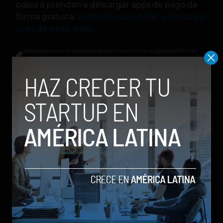
pasos a prendan a descargar apps de pago de
forma gratuita.
Androides aprendan a descargar
apps de pago gratis
adolescentes
android
apple
apps
entretenimiento
google
iPhone
móviles
samsung
tecnolog+AO0-a
youtube
Alejo Escobar Camacho
Relacionados