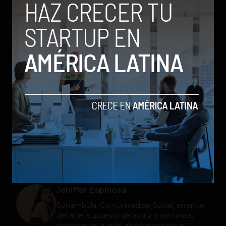
Bitmoji TV será estrenado de manera oficial en
el Soho House de Los Ángeles. Espacio de
inmersión, en la que los invitados podrán
escanear un código, para ingresar a la
plataforma donde podrán verse como
celebridades en sus teléfonos.
Animación
Bitmoji TV
Innovacion
redes sociales
Serie
Snapchat
Tv
Jeniffer Espinosa
Sonámbula, Comunicadora Social, amante
del arte, supuesto de actriz y cantante,
escritora de la vida, apasionada por el