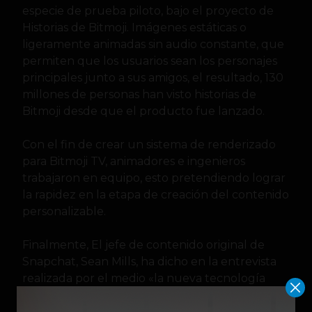
especie de prueba piloto, bajo el proyecto de
Historias de Bitmoji. Imágenes estáticas o
ligeramente animadas sin audio constante, que
permiten que los usuarios sean los personajes
principales junto a sus amigos, el resultado, 130
millones de personas han visto historias de
Bitmoji desde que el producto fue lanzado.
Con el fin de crear un sistema de renderizado
para Bitmoji TV, animadores e ingenieros
trabajaron en equipo, esto pretendiendo lograr
la rapidez en la etapa de creación del contenido
personalizable.
Finalmente, El jefe de contenido original de
Snapchat, Sean Mills, ha dicho en la entrevista
realizada por el medio «la nueva tecnología
desbloqueará nuevos tipos de narración de
cuentos».