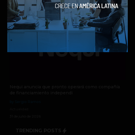
5 de agosto de 2026
Nequi anuncia que pronto operará como compañía
de financiamiento independi
by Sergio Ramos
Actualidad
31 de julio de 2026
TRENDING POSTS