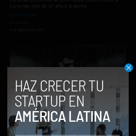
Parte de un cohete de Elon Musk chocó contra la
Luna tras más de un año a la deriva
by Social Geek
Actualidad
6 de agosto de 2026
Qwen 3.8-Max, la nueva IA de Alibaba que desafía a
los modelos más poderosos
by Sergio Ramos
Actualidad