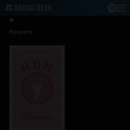
btriana
10 de mayo de 2013
flowers