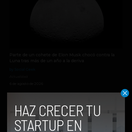
Parte de un cohete de Elon Musk chocó contra la
Luna tras más de un año a la deriva
by Social Geek
Actualidad
6 de agosto de 2026