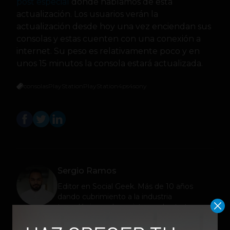
post especial
donde hablamos de esta
actualización. Los usuarios verán la
actualización desde hoy una vez enciendan sus
consolas y estas cuenten con una conexión a
internet. Su peso es relativamente poco y en
unos 15 minutos la consola estará actualizada.
consolas
PlayStation
PlayStation4
ps4
sony
Sergio Ramos
Editor en
Social Geek
. Más de 10 años
dando cubrimiento a la industria
tecnológica y el ecosistema de startups.
Contribuidor en Fast Company México,
Entrepreneur Magazine y Forbes en