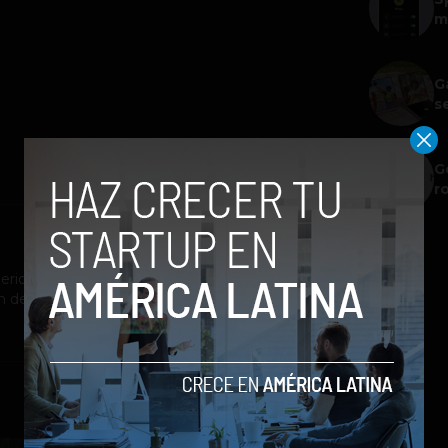
m
G
s
G
r
riodista con énfasis en el cubrimiento de
n de contenidos para blogs y redes