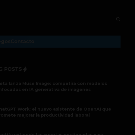
egos
Contacto
G POSTS
eta lanza Muse Image: competirá con modelos
nfocados en IA generativa de imágenes
hatGPT Work: el nuevo asistente de OpenAI que
romete mejorar la productividad laboral
potify extiende las cuentas gestionadas para