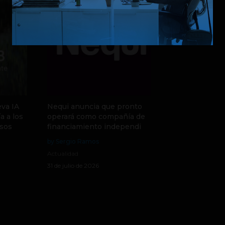
va IA
Nequi anuncia que pronto
a a los
operará como compañía de
sos
financiamiento independi
by Sergio Ramos
Actualidad
31 de julio de 2026