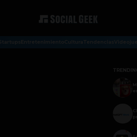
Startups
Entretenimiento
Cultura
Tendencias
Videoju
TRENDIN
M
e
C
p
S