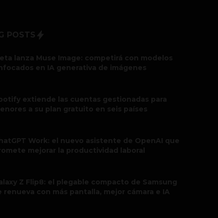
G POSTS
eta lanza Muse Image: competirá con modelos
nfocados en IA generativa de imágenes
potify extiende las cuentas gestionadas para
enores a su plan gratuito en seis países
hatGPT Work: el nuevo asistente de OpenAI que
romete mejorar la productividad laboral
alaxy Z Flip8: el plegable compacto de Samsung
e renueva con más pantalla, mejor cámara e IA