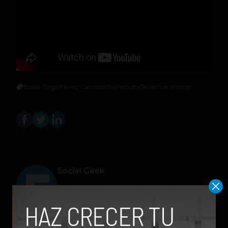
Blood Origin
Henry Cavill
Netflix
Precuela
Series
The Witcher
Social Geek