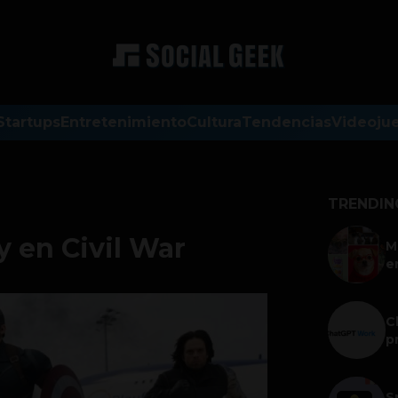
Startups
Entretenimiento
Cultura
Tendencias
Videoju
TRENDIN
 en Civil War
M
e
C
p
S