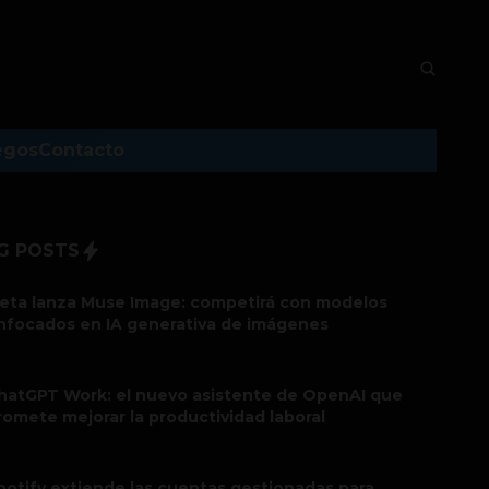
egos
Contacto
G POSTS
eta lanza Muse Image: competirá con modelos
nfocados en IA generativa de imágenes
hatGPT Work: el nuevo asistente de OpenAI que
romete mejorar la productividad laboral
potify extiende las cuentas gestionadas para