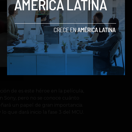
ón de es este héroe en la película,
on Sony, pero no se conoce cuánto
ñará un papel de gran importancia.
lo que dará inicio la fase 3 del MCU.