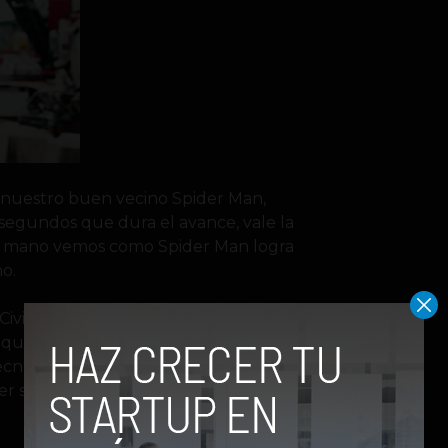
 nuestro buen vecino Spider Man,
segundos que dura el avance, vale la
a mano vemos como Spider Man logra
o.
ivil War acepto más la teoría que ha
 que el traje que posee Spidey en las
tecnológico creado por Tony para el
er solo que no tiene «traje canónico»