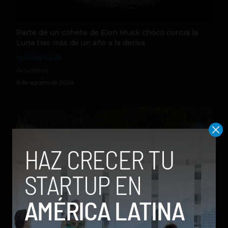
Parte de un cohete de Elon Musk chocó contra la
Luna tras más de un año a la deriva
by Social Geek
Actualidad
6 de agosto de 2026
Qwen 3.8-Max, la nueva IA de Alibaba que desafía a