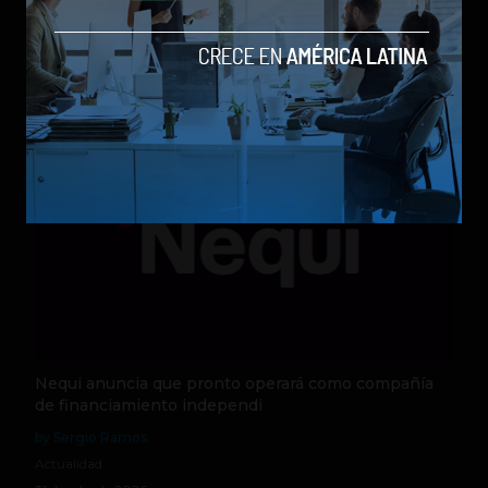
los modelos más poderosos
by Sergio Ramos
Actualidad
5 de agosto de 2026
Nequi anuncia que pronto operará como compañía
de financiamiento independi
by Sergio Ramos
Actualidad