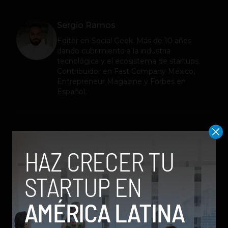
Sergio Ramos
Editor en
Social Geek
. Más de 10 años
dando cubrimiento a la industria
tecnológica y el ecosistema de startups.
Contribuidor en Fast Company México,
Entrepreneur Magazine y Forbes en
Español.
Relacionados