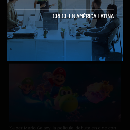
X-Men ’97 Temporada 2 presenta su trailer oficial y
Disney+ confirma el regreso en julio
by Social Geek
Entretenimiento
28 de mayo de 2026
‘Super Mario Galaxy: la película’ debuta en cine con