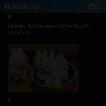
Sergio Ramos
19 de marzo de 2026
Labubu declan-sun-O9icq-JyLpY-
unsplash