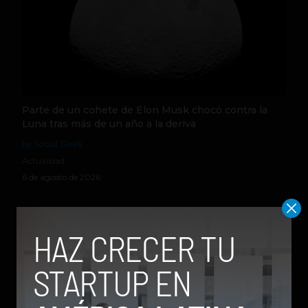
Parte de un cohete de Elon Musk chocó contra la
Luna tras más de un año a la deriva
by Social Geek
Actualidad
6 de agosto de 2026