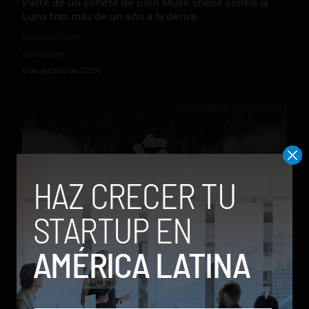
Parte de un cohete de Elon Musk chocó contra la
Luna tras más de un año a la deriva
by Social Geek
Actualidad
6 de agosto de 2026
Qwen 3.8-Max, la nueva IA de Alibaba que desafía a
los modelos más poderosos
by Sergio Ramos
Actualidad