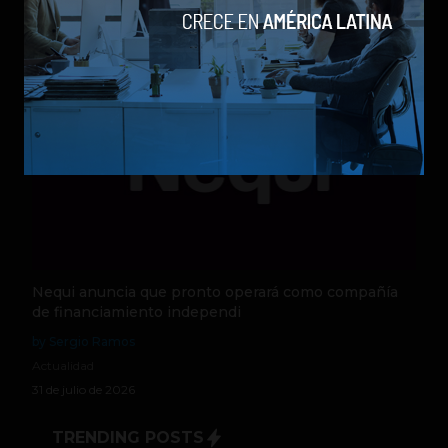
5 de agosto de 2026
Nequi anuncia que pronto operará como compañía
de financiamiento independi
by Sergio Ramos
Actualidad
31 de julio de 2026
TRENDING POSTS