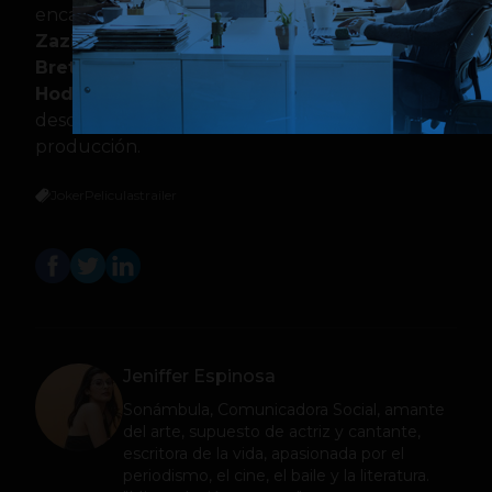
encabezado por
Phoenix, Robert de Niro,
Zazie Beetz, Frances Conroy, Bill Camp,
Brett Cullen, Glenn Fleshler, Douglas
Hodge, Marc Maron y Shea Whigham
lo cual
desde ya nos sitúa en una espectacular
producción.
Joker
Peliculas
trailer
Jeniffer Espinosa
Sonámbula, Comunicadora Social, amante
del arte, supuesto de actriz y cantante,
escritora de la vida, apasionada por el
periodismo, el cine, el baile y la literatura.