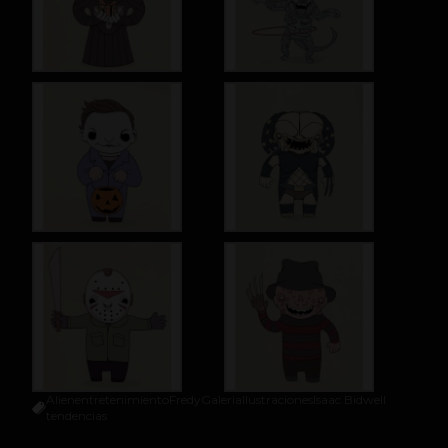
Alien
entretenimiento
Fredy
Galeria
Ilustraciones
Isaac Bidwell
tendencias