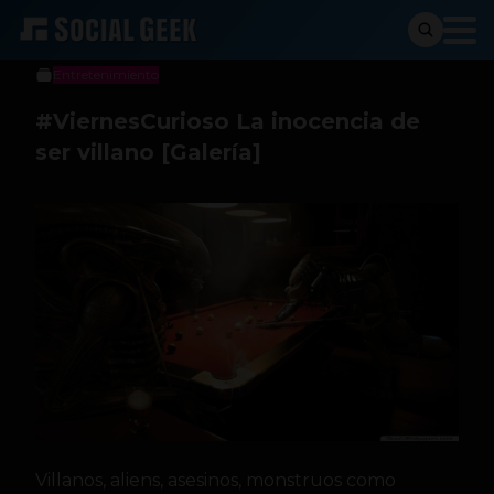
btriana
15 de agosto de 2014
Entretenimiento
#ViernesCurioso La inocencia de
ser villano [Galería]
Villanos, aliens, asesinos, monstruos como