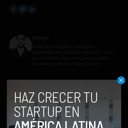
btriana
Publicista, fotógrafo y bloggero;
apasionado por el social media, la tv y los
deportes http://about.me/sebas_triana
Sígueme en @bass_triana (Tw/Ins)
Relacionados