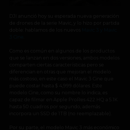
DJI anunció hoy su esperada nueva generación
de drones de la serie Mavic, y lo hizo por partida
doble: hablamos de los nuevos
Mavic 3 y Mavic
3 Cine
.
Como es común en algunos de los productos
que se lanzan en dos versiones, ambos modelos
comparten ciertas características pero se
diferencian en otras que mejoran el modelo
más costoso, en este caso el Mavic 3 Cine que
puede costar hasta $ 4,999 dólares. Este
modelo Cine, como su nombre lo indica, es
capaz de filmar en Apple ProRes 422 HQ a 5.1K
hasta 50 cuadros por segundo, además
incorpora un SSD de 1TB (no reemplazable).
Por su parte, el modelo Mavic 3 más económico