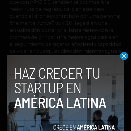
que con APAS 5.0, también se optimizará la
mejor ruta de regreso, pero en este caso
cuando el dron es controlado por una persona;
finalmente, ActiveTrack 5.0 llegará en una
actualización posterior al lanzamiento con la
promesa de brindar una mejora significativa en
el seguimiento de sujetos, añadiendo capacidad
de volar en cualquier dirección mientras sigue a
un sujeto y seguir rastreando aunque estos se
salgan del encuadre inicial.
DJI
Drones
Mavic 3
Social Geek