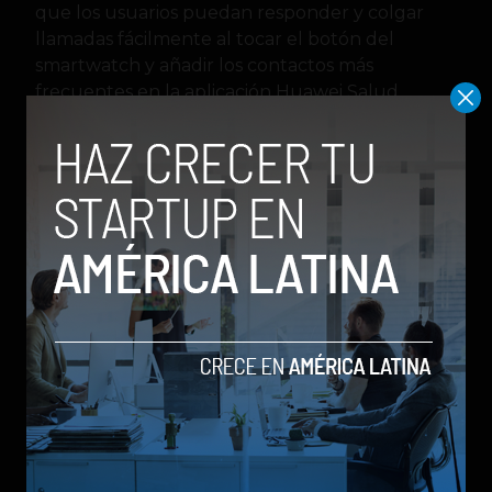
que los usuarios puedan responder y colgar
llamadas fácilmente al tocar el botón del
smartwatch y añadir los contactos más
frecuentes en la aplicación Huawei Salud.
La reproducción de música directamente en el
reloj es otra de las ventajas de esta nueva
versión de la línea Fit, así como la posibilidad de
usar el asistente Huawei Assistant∙Today para
consultar rápidamente el clima, los vuelos y otra
información.
El Huawei Watch Fit 2 además incluye las
numerosas funciones inteligentes de la marca
diseñadas específicamente para ayudar a los
usuarios a hacer ejercicio en cualquier lugar,
incluyendo 97 modos de entrenamiento, un
entrenador de fitness animado integrado para 7
modos seleccionados, que ofrece instrucciones