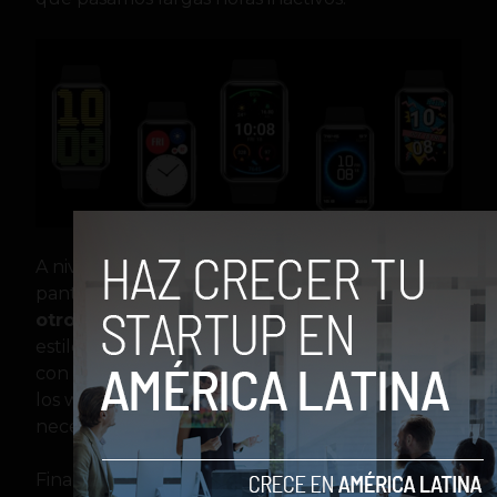
A nivel de aspecto, su particular forma de
pantalla permite
llevar la personalización a
otro nivel
, no solo con una gran cantidad de
estilos de carátulas disponibles, sino también
con la posibilidad de seleccionar manualmente
los widgets que más se adapten a las
necesidades de cada usuario.
Finalmente, el vocero de la compañía resaltó la