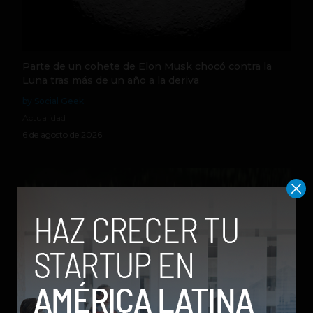
Parte de un cohete de Elon Musk chocó contra la
Luna tras más de un año a la deriva
by Social Geek
Actualidad
6 de agosto de 2026