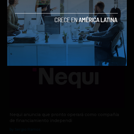
Qwen 3.8-Max, la nueva IA de Alibaba que desafía a
los modelos más poderosos
by Sergio Ramos
Actualidad
5 de agosto de 2026
Nequi anuncia que pronto operará como compañía
de financiamiento independi
by Sergio Ramos