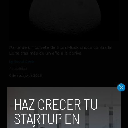
Parte de un cohete de Elon Musk chocó contra la
Luna tras más de un año a la deriva
by Social Geek
Actualidad
6 de agosto de 2026