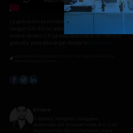
La aplicación es compatible con dispositivos que
tengan iOS 8.0 en adelante, y esta
nueva versión 2.0 ya está disponible de manera
gratuita para descargar desde la
App Store
.
adobe
Adobe Post
apps
community manager
ios
ipad
iPhone
redes sociales
social media
btriana
Publicista, fotógrafo y bloggero;
apasionado por el social media, la tv y los
deportes http://about.me/sebas_triana