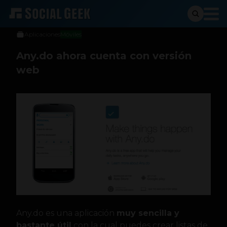
Francisco Quintero
3 de julio de 2014
Aplicaciones
Móviles
Any.do ahora cuenta con versión
web
Any.do es una aplicación
muy sencilla y
bastante útil
con la cual puedes crear listas de