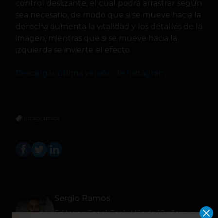
control deslizante, el cual podrá arrastrar según
sea necesario, de modo que si se mueve hacia la
derecha aumenta la vitalidad y los detalles de la
imagen, mientras que si se mueve hacia la
izquierda se invierte el efecto.
Descargar última versión de Instagram
instagram
ios
Sergio Ramos
Editor en
Social Geek
. Más de 10 años