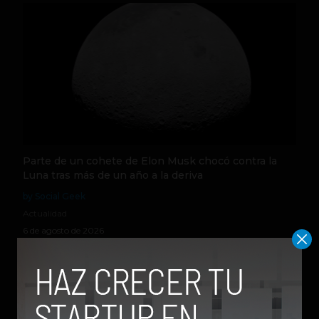
Parte de un cohete de Elon Musk chocó contra la
Luna tras más de un año a la deriva
by Social Geek
Actualidad
6 de agosto de 2026