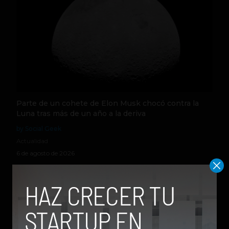
Parte de un cohete de Elon Musk chocó contra la
Luna tras más de un año a la deriva
by Social Geek
Actualidad
6 de agosto de 2026