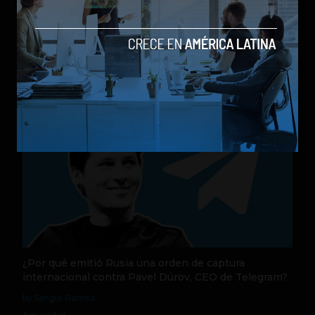
Nequi anuncia que pronto operará como compañía
de financiamiento independi
by Sergio Ramos
Actualidad
31 de julio de 2026
¿Por qué emitió Rusia una orden de captura
internacional contra Pavel Dúrov, CEO de Telegram?
by Sergio Ramos
Actualidad