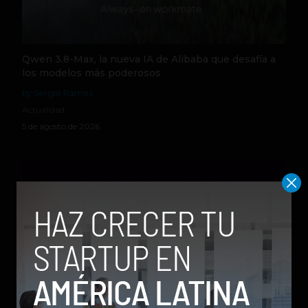
Qwen 3.8-Max, la nueva IA de Alibaba que desafía a
los modelos más poderosos
by Sergio Ramos
Actualidad
5 de agosto de 2026