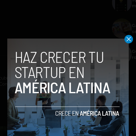
m
G
s
G
r
ubrimiento a la industria tecnológica y el
st Company México, Entrepreneur Magazine