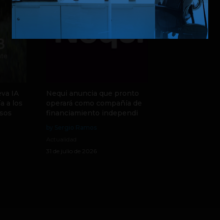
va IA
Nequi anuncia que pronto
a a los
operará como compañía de
sos
financiamiento independi
by Sergio Ramos
Actualidad
31 de julio de 2026