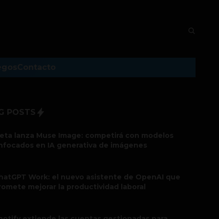
egos
Contacto
G POSTS
eta lanza Muse Image: competirá con modelos
nfocados en IA generativa de imágenes
hatGPT Work: el nuevo asistente de OpenAI que
romete mejorar la productividad laboral
potify extiende las cuentas gestionadas para