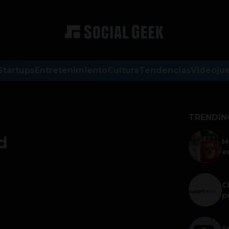
Startups
Entretenimiento
Cultura
Tendencias
Videoju
TRENDIN
d
M
e
C
p
S