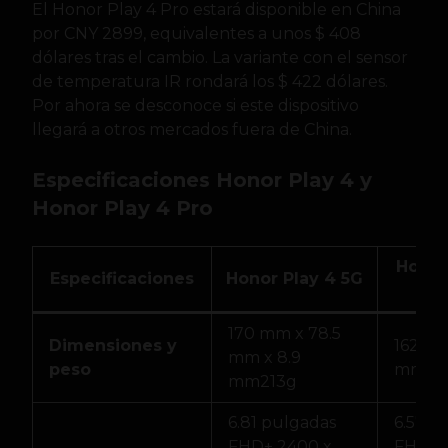
El Honor Play 4 Pro estará disponible en China
por CNY 2899, equivalentes a unos $ 408
dólares tras el cambio. La variante con el sensor
de temperatura IR rondará los $ 422 dólares.
Por ahora se desconoce si este dispositivo
llegará a otros mercados fuera de China.
Especificaciones Honor Play 4 y
Honor Play 4 Pro
Honor
Especificaciones
Honor Play 4 5G
170 mm x 78.5
Dimensiones y
162.7 
mm x 8.9
peso
mm x 
mm213g
6.81 pulgadas
6.57 p
FHD+ 2400 x
FHD+ 