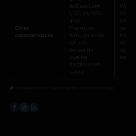
acBluetooth
Wi-Fi 8
5.15G SA / NSA
/ n / 
IP5X
5.15G 
Otras
Puerto de
de dob
características
auriculares de
frecue
3,5 mm
de hue
Sensor de
dactil
huellas
lateral
dactilares en
lateral
Coronavirus
Honor
Innovacion
lanzamientos
Smartphones