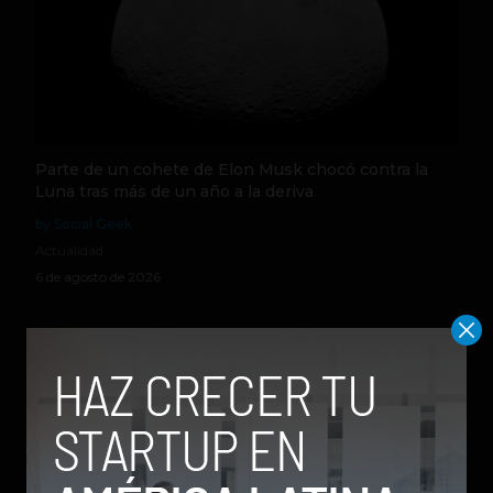
Parte de un cohete de Elon Musk chocó contra la
Luna tras más de un año a la deriva
by Social Geek
Actualidad
6 de agosto de 2026