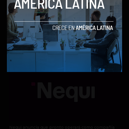
Qwen 3.8-Max, la nueva IA de Alibaba que desafía a
los modelos más poderosos
by Sergio Ramos
Actualidad
5 de agosto de 2026
Nequi anuncia que pronto operará como compañía