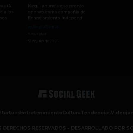
va IA
Nequi anuncia que pronto
a a los
operará como compañía de
sos
financiamiento independi
by Sergio Ramos
Actualidad
31 de julio de 2026
Startups
Entretenimiento
Cultura
Tendencias
Videoju
S DERECHOS RESERVADOS - DESARROLLADO POR SO