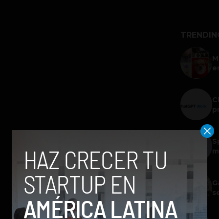
TRENDIN
M
e
C
p
S
m
G
s