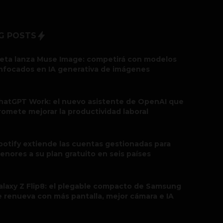
G POSTS
eta lanza Muse Image: competirá con modelos
nfocados en IA generativa de imágenes
hatGPT Work: el nuevo asistente de OpenAI que
romete mejorar la productividad laboral
potify extiende las cuentas gestionadas para
enores a su plan gratuito en seis países
alaxy Z Flip8: el plegable compacto de Samsung
e renueva con más pantalla, mejor cámara e IA