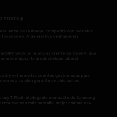
G POSTS
eta lanza Muse Image: competirá con modelos
nfocados en IA generativa de imágenes
hatGPT Work: el nuevo asistente de OpenAI que
romete mejorar la productividad laboral
potify extiende las cuentas gestionadas para
enores a su plan gratuito en seis países
alaxy Z Flip8: el plegable compacto de Samsung
e renueva con más pantalla, mejor cámara e IA