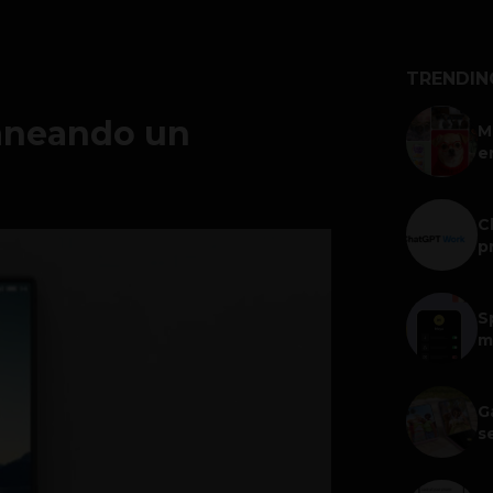
TRENDIN
laneando un
M
e
C
p
S
m
G
s