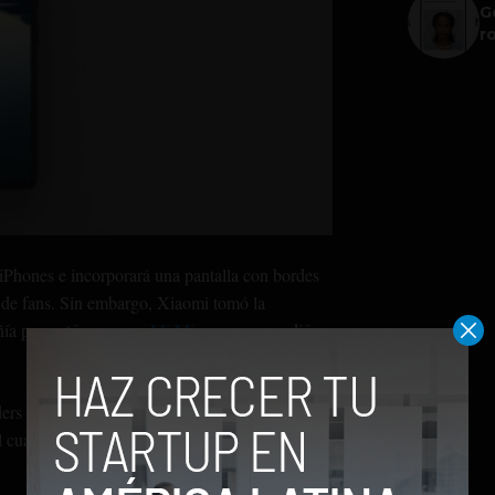
G
r
iPhones e incorporará una pantalla con bordes
es de fans. Sin embargo, Xiaomi tomó la
añía presentó su nuevo
Mi Mix
que sorprendió
rs filtrados en la red social China Weibo
 cual contará con una pantalla de borde a