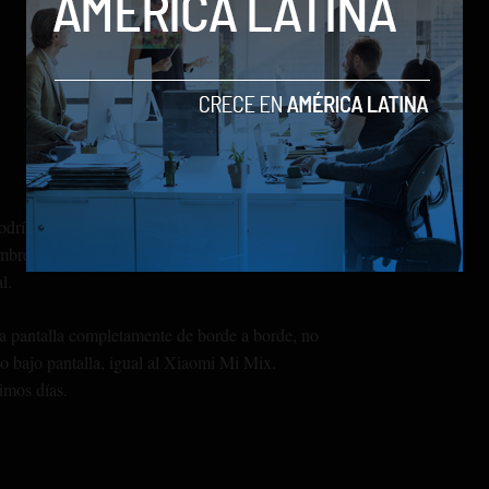
odría ser anunciado muy pronto, para ser más
re del dispositivo, y la filtración es tan
l.
na pantalla completamente de borde a borde, no
co bajo pantalla, igual al Xiaomi Mi Mix.
imos días.