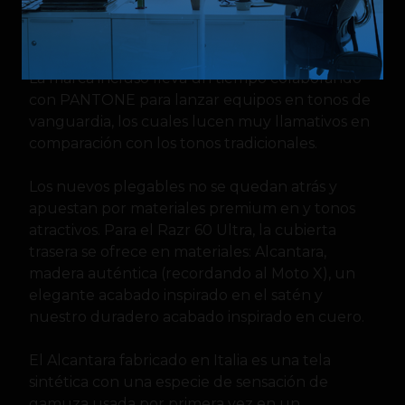
Si hay algo que destaque a la Motorola de los
últimos años es el diseño de sus smartphones.
La marca incluso lleva un tiempo colaborando
con PANTONE para lanzar equipos en tonos de
vanguardia, los cuales lucen muy llamativos en
comparación con los tonos tradicionales.
Los nuevos plegables no se quedan atrás y
apuestan por materiales premium en y tonos
atractivos. Para el Razr 60 Ultra, la cubierta
trasera se ofrece en materiales: Alcantara,
madera auténtica (recordando al Moto X), un
elegante acabado inspirado en el satén y
nuestro duradero acabado inspirado en cuero.
El Alcantara fabricado en Italia es una tela
sintética con una especie de sensación de
gamuza usada por primera vez en un