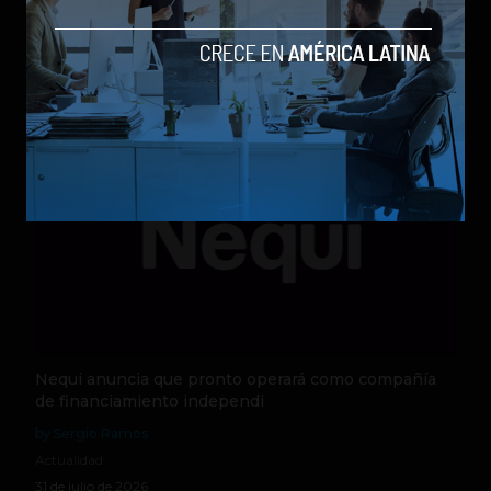
by Sergio Ramos
Actualidad
5 de agosto de 2026
Nequi anuncia que pronto operará como compañía
de financiamiento independi
by Sergio Ramos
Actualidad
31 de julio de 2026