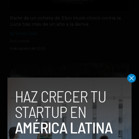
Parte de un cohete de Elon Musk chocó contra la
Luna tras más de un año a la deriva
by Social Geek
Actualidad
6 de agosto de 2026
Qwen 3.8-Max, la nueva IA de Alibaba que desafía a
los modelos más poderosos